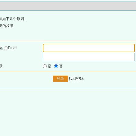
有如下几个原因:
复的权限!
户名
Email
录
是
否
找回密码