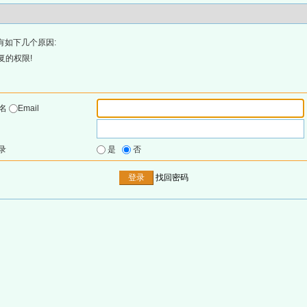
有如下几个原因:
复的权限!
户名
Email
录
是
否
找回密码