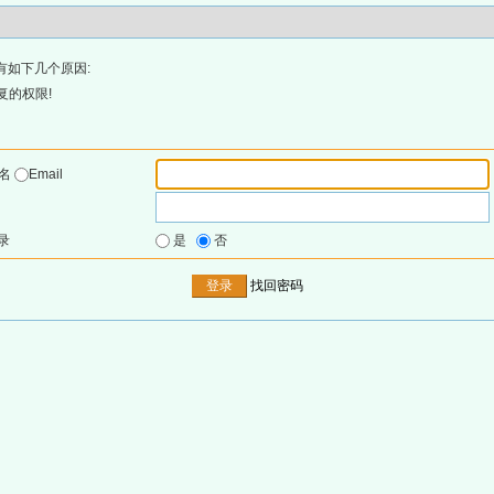
有如下几个原因:
复的权限!
户名
Email
录
是
否
找回密码