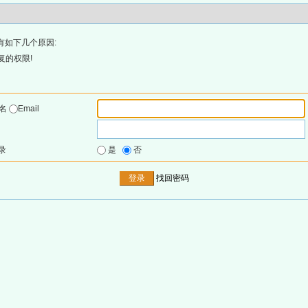
有如下几个原因:
复的权限!
户名
Email
录
是
否
找回密码