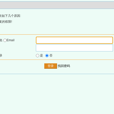
有如下几个原因:
复的权限!
户名
Email
录
是
否
找回密码