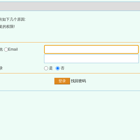
有如下几个原因:
复的权限!
户名
Email
录
是
否
找回密码