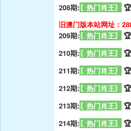
208期:
〖热门肖王〗

旧澳门版本站网址：288
209期:
〖热门肖王〗

210期:
〖热门肖王〗

211期:
〖热门肖王〗

212期:
〖热门肖王〗

213期:
〖热门肖王〗

214期:
〖热门肖王〗
