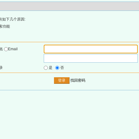
有如下几个原因:
索功能
户名
Email
录
是
否
找回密码