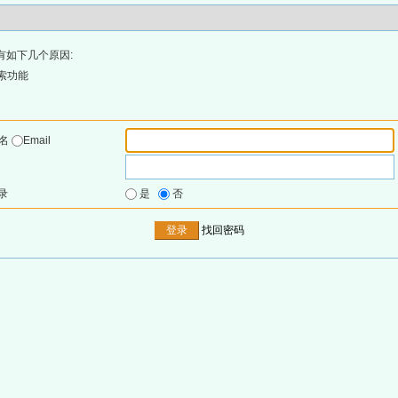
有如下几个原因:
索功能
户名
Email
录
是
否
找回密码