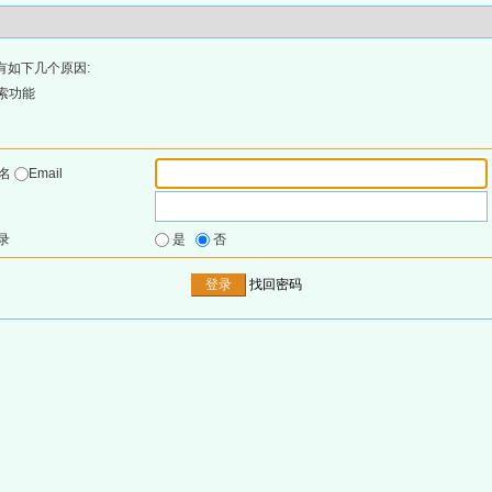
有如下几个原因:
索功能
户名
Email
录
是
否
找回密码