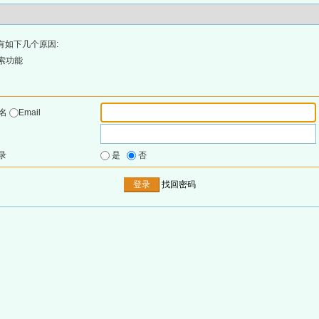
有如下几个原因:
索功能
户名
Email
录
是
否
找回密码