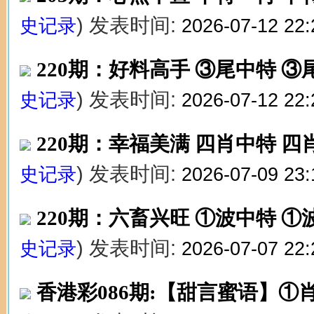
) 发表时间:
史记录
2026-07-12 22:
220期：好料高手 ③尾中特 ③
) 发表时间:
史记录
2026-07-12 22:
220期：幸福美满 四肖中特 四
) 发表时间:
史记录
2026-07-09 23:
220期：六畜兴旺 ①波中特 ①
) 发表时间:
史记录
2026-07-07 22:
香港彩086期:【甜言蜜语】①