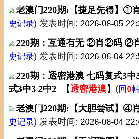
老澳门220期:【捷足先得】①
) 发表时间:
史记录
2026-08-05 22:
220期：互通有无 ②肖②码 ②
) 发表时间:
史记录
2026-08-04 22:
220期：透密港澳 七码复式3中3
透密港澳
(
式3中3 2中2
【
】
0
回
老澳门220期:【大胆尝试】④
) 发表时间:
史记录
2026-08-04 22: