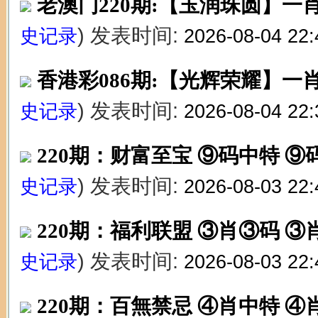
老澳门220期:【玉润珠圆】一
) 发表时间:
史记录
2026-08-04 22:
香港彩086期:【光辉荣耀】一
) 发表时间:
史记录
2026-08-04 22:
220期：财富至宝 ⑨码中特 ⑨
) 发表时间:
史记录
2026-08-03 22:
220期：福利联盟 ③肖③码 ③
) 发表时间:
史记录
2026-08-03 22:
220期：百無禁忌 ④肖中特 ④