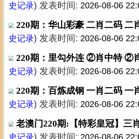
) 发表时间:
史记录
2026-08-06 22:
220期：华山彩豪 二肖二码 二
) 发表时间:
史记录
2026-08-06 22:
220期：里勾外连 ②肖中特 ②
) 发表时间:
史记录
2026-08-06 22:
220期：百炼成钢 一肖二码 一
) 发表时间:
史记录
2026-08-06 22:
老澳门220期:【特彩皇冠】三
) 发表时间:
史记录
2026-08-06 22: