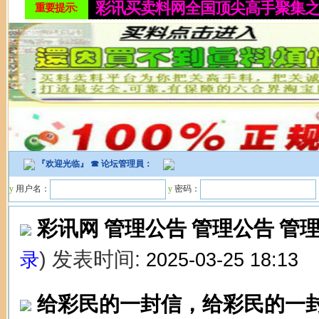
彩讯买卖料网全国顶尖高手聚集
重要提示:
『
欢迎光临
』 ☎ 论坛管理員：
y
用户名：
y
密码：
彩讯网 管理公告 管理公告 管
) 发表时间:
录
2025-03-25 18:13
给彩民的一封信，给彩民的一