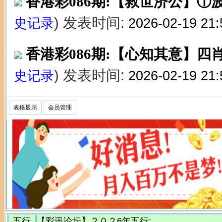
香港彩086期:【救世济公】①
) 发表时间:
史记录
2026-02-19 21:
香港彩086期:【心知其意】四
) 发表时间:
史记录
2026-02-19 21:
表格显示
会员管理
五行
【彩讯论坛】２０２6年五行: