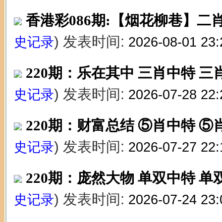
香港彩086期:【烟花柳巷】二
) 发表时间:
史记录
2026-08-01 23:
220期：乐在其中 三肖中特 三
) 发表时间:
史记录
2026-07-28 22:
220期：财富总结 ⑤肖中特 ⑤
) 发表时间:
史记录
2026-07-27 22:
220期：庞然大物 单双中特 单
) 发表时间:
史记录
2026-07-24 23: