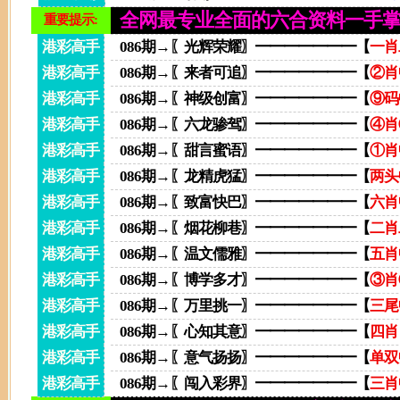
全网最专业全面的六合资料一手
重要提示:
港彩高手
086期→〖光辉荣耀〗━━━━━━━【
一肖
港彩高手
086期→〖来者可追〗━━━━━━━【
②肖
港彩高手
086期→〖神级创富〗━━━━━━━【
⑨码
港彩高手
086期→〖六龙骖驾〗━━━━━━━【
④肖
港彩高手
086期→〖甜言蜜语〗━━━━━━━【
①肖
港彩高手
086期→〖龙精虎猛〗━━━━━━━【
两头
港彩高手
086期→〖致富快巴〗━━━━━━━【
六肖
港彩高手
086期→〖烟花柳巷〗━━━━━━━【
二肖
港彩高手
086期→〖温文儒雅〗━━━━━━━【
五肖
港彩高手
086期→〖博学多才〗━━━━━━━【
③肖
港彩高手
086期→〖万里挑一〗━━━━━━━【
三尾
港彩高手
086期→〖心知其意〗━━━━━━━【
四肖
港彩高手
086期→〖意气扬扬〗━━━━━━━【
单双
港彩高手
086期→〖闯入彩界〗━━━━━━━【
三肖