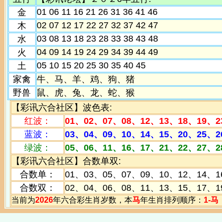
01 06 11 16 21 26 31 36 41 46
金
02 07 12 17 22 27 32 37 42 47
木
03 08 13 18 23 28 33 38 43 48
水
04 09 14 19 24 29 34 39 44 49
火
05 10 15 20 25 30 35 40 45
土
家禽
牛、马、羊、鸡、狗、猪
野兽
鼠、虎、兔、龙、蛇、猴
【彩讯六合社区】波色表:
红波：
01、02、07、08、12、13、18、19、2
蓝波：
03、04、09、10、14、15、20、25、2
绿波：
05、06、11、16、17、21、22、27、2
【彩讯六合社区】合数单双:
合数单：
01、03、05、07、09、10、12、14、1
合数双：
02、04、06、08、11、13、15、17、1
当前为
202
6
年六合彩生肖岁数，本
马
年生肖排列顺序：
1
-马