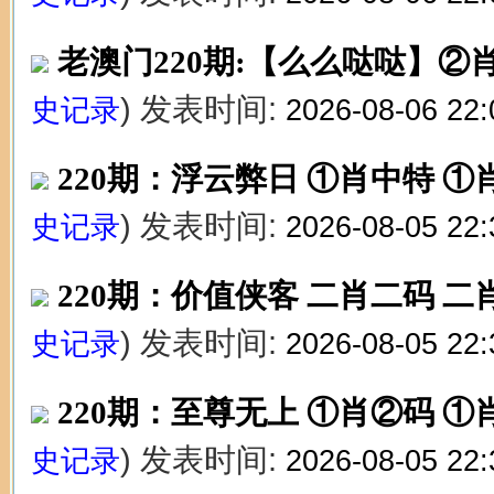
老澳门220期:【么么哒哒】②
) 发表时间:
史记录
2026-08-06 22:
220期：浮云弊日 ①肖中特 ①
) 发表时间:
史记录
2026-08-05 22:
220期：价值侠客 二肖二码 二
) 发表时间:
史记录
2026-08-05 22:
220期：至尊无上 ①肖②码 ①
) 发表时间:
史记录
2026-08-05 22: